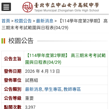
跳
至
選
主
單
首頁
>
校園公告
>
最新消息
>
【114學年度第2學期】 高
要
三期末考考試範圍與日程表(04/29)
內
容
校園公告
區
【114學年度第2學期】 高三期末考考試範
公告主旨
圍與日程表(04/29)
發佈日期
2026 年 4 月 13 日
發佈單位
試務組
公告類別
最新消息
,
學生專區
,
教師專區
公告等級
重要
點閱次數
3,397