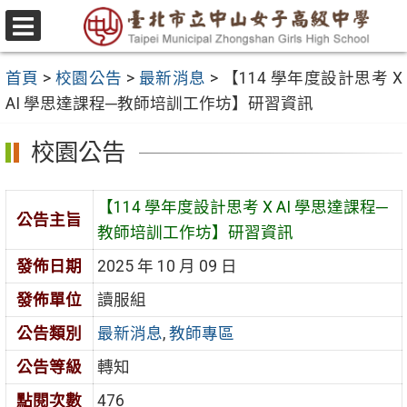
跳
至
選
主
單
首頁
>
校園公告
>
最新消息
>
【114 學年度設計思考 X
要
AI 學思達課程─教師培訓工作坊】研習資訊
內
容
校園公告
區
【114 學年度設計思考 X AI 學思達課程─
公告主旨
教師培訓工作坊】研習資訊
發佈日期
2025 年 10 月 09 日
發佈單位
讀服組
公告類別
最新消息
,
教師專區
公告等級
轉知
點閱次數
476