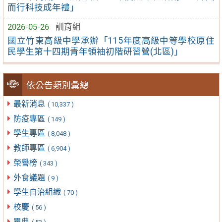
而行科技成年禮」
2026-05-26
訓育組
國立竹東高級中學承辦「115年度高級中等學校原住
民學生第十四期青年領袖初階研習營(北區)」
依公告類別彙總
最新消息
( 10,337 )
防疫專區
( 149 )
學生專區
( 8,048 )
教師專區
( 6,904 )
榮譽榜
( 343 )
外食議題
( 9 )
學生自治組織
( 70 )
校慶
( 56 )
畢典