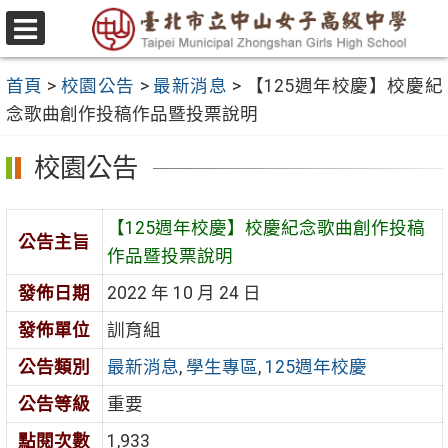
跳
至
選
主
單
首頁
>
校園公告
>
最新消息
>
【125週年校慶】校慶紀
要
念歌曲創作投稿作品暨投票說明
內
容
校園公告
區
【125週年校慶】校慶紀念歌曲創作投稿
公告主旨
作品暨投票說明
發佈日期
2022 年 10 月 24 日
發佈單位
訓育組
公告類別
最新消息
,
學生專區
,
125週年校慶
公告等級
重要
點閱次數
1,933