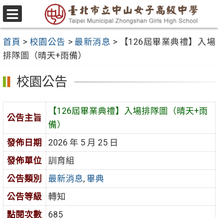
跳
至
選
主
單
首頁
>
校園公告
>
最新消息
>
【126屆畢業典禮】入場
要
排隊圖（晴天+雨備）
內
容
校園公告
區
【126屆畢業典禮】入場排隊圖（晴天+雨
公告主旨
備）
發佈日期
2026 年 5 月 25 日
發佈單位
訓育組
公告類別
最新消息
,
畢典
公告等級
轉知
點閱次數
685