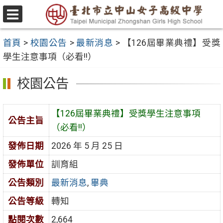
跳
至
選
主
單
首頁
>
校園公告
>
最新消息
>
【126屆畢業典禮】受獎
要
學生注意事項（必看!!）
內
容
校園公告
區
【126屆畢業典禮】受獎學生注意事項
公告主旨
（必看!!）
發佈日期
2026 年 5 月 25 日
發佈單位
訓育組
公告類別
最新消息
,
畢典
公告等級
轉知
點閱次數
2,664