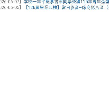
026-06-07】
本校一年平班李書聿同學榮獲115年青年盃壁球錦
026-06-05】
【126屆畢業典禮】當日影音–廠商影片區