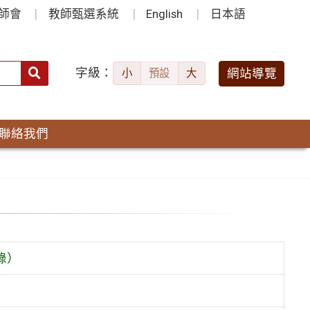
師會
教師甄選系統
English
日本語
字級：
送出
網站導覽
小
預設
大
搜
尋：
聯絡我們
錄）