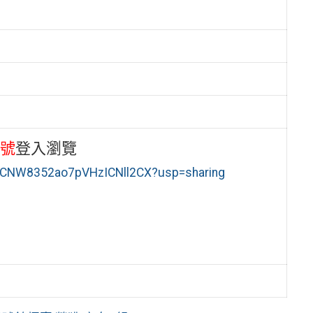
帳號
登入瀏覽
3bmCNW8352ao7pVHzICNll2CX?usp=sharing