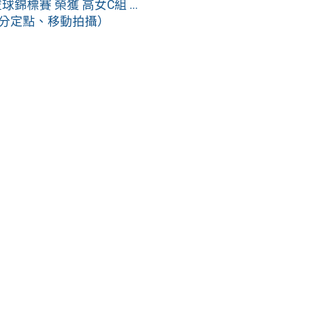
標賽 榮獲 高女C組 ...
（分定點、移動拍攝）