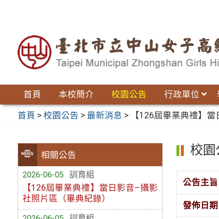
跳
至
主
要
內
容
區
首頁
本校簡介
校園公告
行政單位
首頁
>
校園公告
>
最新消息
>
【126屆畢業典禮】
校園
相關公告
2026-06-05
訓育組
公告主旨
【126屆畢業典禮】當日影音–攝影
社照片區（畢典紀錄）
發佈日期
2026-06-05
訓育組