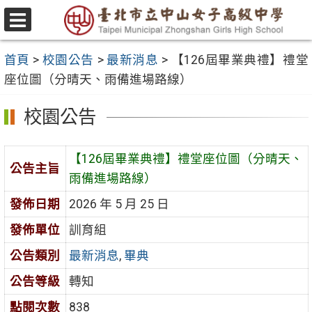
跳
至
選
主
單
首頁
>
校園公告
>
最新消息
>
【126屆畢業典禮】禮堂
要
座位圖（分晴天、雨備進場路線）
內
容
校園公告
區
【126屆畢業典禮】禮堂座位圖（分晴天、
公告主旨
雨備進場路線）
發佈日期
2026 年 5 月 25 日
發佈單位
訓育組
公告類別
最新消息
,
畢典
公告等級
轉知
點閱次數
838