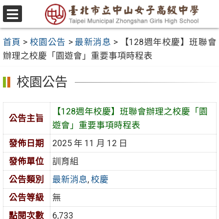
跳
至
選
主
單
首頁
>
校園公告
>
最新消息
>
【128週年校慶】班聯會
要
辦理之校慶「園遊會」重要事項時程表
內
容
校園公告
區
【128週年校慶】班聯會辦理之校慶「園
公告主旨
遊會」重要事項時程表
發佈日期
2025 年 11 月 12 日
發佈單位
訓育組
公告類別
最新消息
,
校慶
公告等級
無
點閱次數
6,733