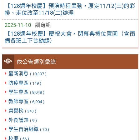
【128週年校慶】預演時程異動，原定11/12(三)的彩
排、走位改至11/18(二)辦理
2025-11-10
訓育組
【128週年校慶】慶祝大會、閉幕典禮位置圖（含雨
備各班上下台動線）
依公告類別彙總
最新消息
( 10,337 )
防疫專區
( 149 )
學生專區
( 8,048 )
教師專區
( 6,904 )
榮譽榜
( 343 )
外食議題
( 9 )
學生自治組織
( 70 )
校慶
( 56 )