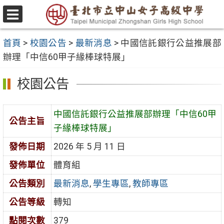
跳
至
選
主
單
首頁
>
校園公告
>
最新消息
>
中國信託銀行公益推展部
要
辦理「中信60甲子緣棒球特展」
內
容
校園公告
區
中國信託銀行公益推展部辦理「中信60甲
公告主旨
子緣棒球特展」
發佈日期
2026 年 5 月 11 日
發佈單位
體育組
公告類別
最新消息
,
學生專區
,
教師專區
公告等級
轉知
點閱次數
379