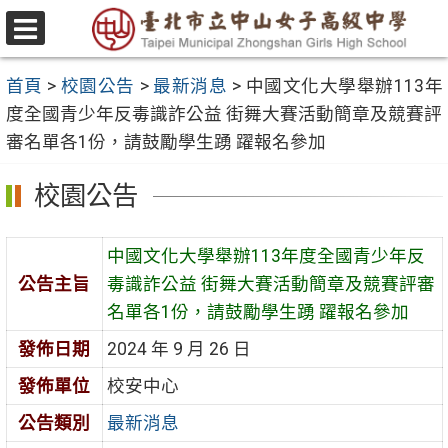
跳
至
選
主
單
首頁
>
校園公告
>
最新消息
>
中國文化大學舉辦113年
要
度全國青少年反毒識詐公益 街舞大賽活動簡章及競賽評
內
審名單各1份，請鼓勵學生踴 躍報名參加
容
區
校園公告
中國文化大學舉辦113年度全國青少年反
公告主旨
毒識詐公益 街舞大賽活動簡章及競賽評審
名單各1份，請鼓勵學生踴 躍報名參加
發佈日期
2024 年 9 月 26 日
發佈單位
校安中心
公告類別
最新消息