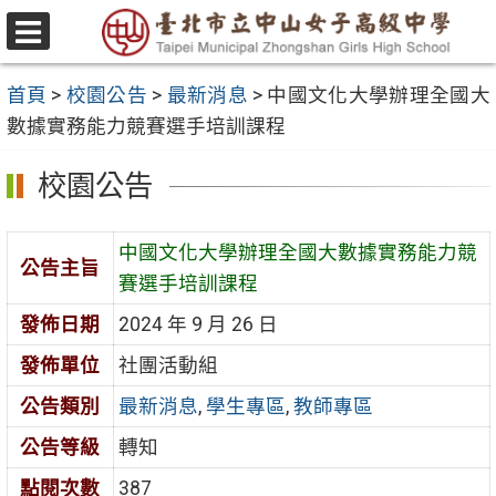
跳
至
選
主
單
首頁
>
校園公告
>
最新消息
>
中國文化大學辦理全國大
要
數據實務能力競賽選手培訓課程
內
容
校園公告
區
中國文化大學辦理全國大數據實務能力競
公告主旨
賽選手培訓課程
發佈日期
2024 年 9 月 26 日
發佈單位
社團活動組
公告類別
最新消息
,
學生專區
,
教師專區
公告等級
轉知
點閱次數
387