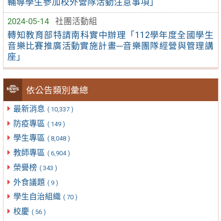
輔導學生參加校外營隊活動注意事項」
2024-05-14
社團活動組
轉知教育部特請南科實中辦理「112學年度全國學生
音樂比賽推廣活動實施計畫─音樂團隊經營與管理講
座」
依公告類別彙總
最新消息
( 10,337 )
防疫專區
( 149 )
學生專區
( 8,048 )
教師專區
( 6,904 )
榮譽榜
( 343 )
外食議題
( 9 )
學生自治組織
( 70 )
校慶
( 56 )