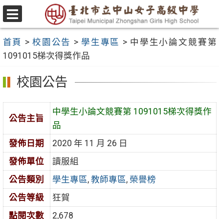
跳
至
選
主
單
首頁
>
校園公告
>
學生專區
>
中學生小論文競賽第
要
1091015梯次得獎作品
內
容
校園公告
區
中學生小論文競賽第 1091015梯次得獎作
公告主旨
品
發佈日期
2020 年 11 月 26 日
發佈單位
讀服組
公告類別
學生專區
,
教師專區
,
榮譽榜
公告等級
狂賀
點閱次數
2,678