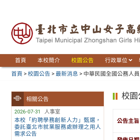
跳
至
主
要
內
容
區
首頁
本校簡介
校園公告
行政單位
首頁
>
校園公告
>
最新消息
>
中華民國全國公務人員
校園
相關公告
2026-07-31
人事室
本校「約聘學務創新人力」甄選，
公告主旨
委託臺北市就業服務處辦理之用人
需求公告
發佈日期