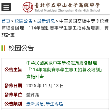
跳
至
選
主
單
首頁
>
校園公告
>
最新消息
>
中華民國高級中等學校體
要
育總會辦理「114年運動賽事學生志工招募及培訓」實
內
施計畫
容
區
校園公告
中華民國高級中等學校體育總會辦理
公告主旨
「114年運動賽事學生志工招募及培訓」
實施計畫
發佈日期
2025 年 11 月 13 日
發佈單位
體育組
公告類別
最新消息
,
學生專區