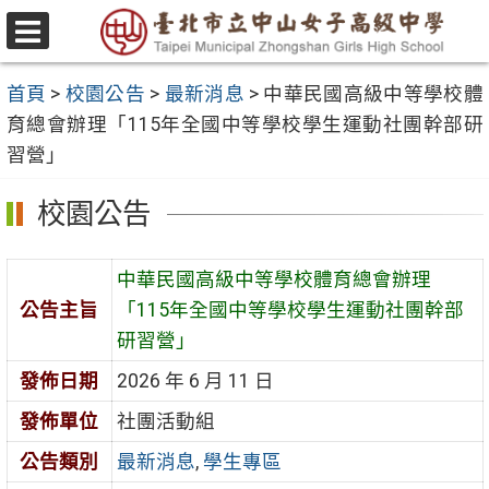
跳
至
選
主
單
首頁
>
校園公告
>
最新消息
>
中華民國高級中等學校體
要
育總會辦理「115年全國中等學校學生運動社團幹部研
內
習營」
容
區
校園公告
中華民國高級中等學校體育總會辦理
公告主旨
「115年全國中等學校學生運動社團幹部
研習營」
發佈日期
2026 年 6 月 11 日
發佈單位
社團活動組
公告類別
最新消息
,
學生專區