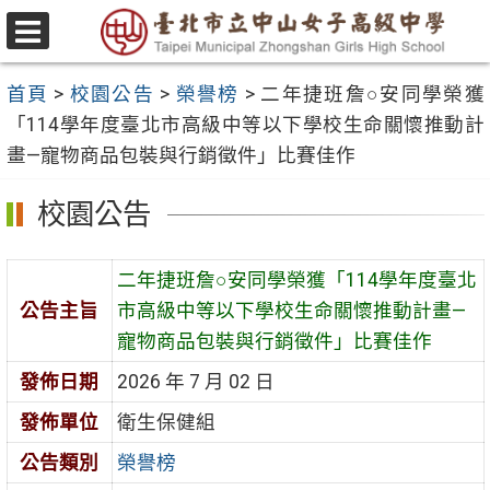
跳
至
選
主
單
首頁
>
校園公告
>
榮譽榜
>
二年捷班詹○安同學榮獲
要
「114學年度臺北市高級中等以下學校生命關懷推動計
內
畫—寵物商品包裝與行銷徵件」比賽佳作
容
區
校園公告
二年捷班詹○安同學榮獲「114學年度臺北
公告主旨
市高級中等以下學校生命關懷推動計畫—
寵物商品包裝與行銷徵件」比賽佳作
發佈日期
2026 年 7 月 02 日
發佈單位
衛生保健組
公告類別
榮譽榜