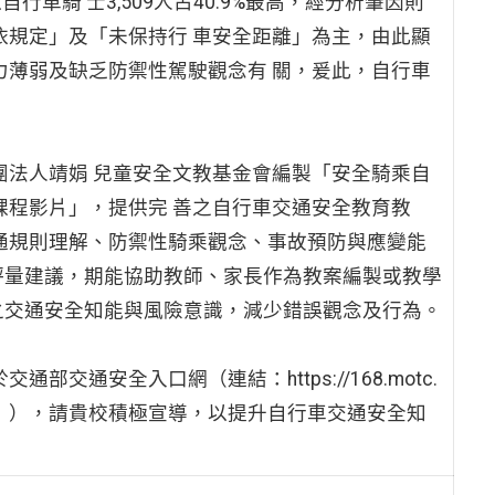
自行車騎 士3,509人占40.9%最高，經分析肇因則
依規定」及「未保持行 車安全距離」為主，由此顯
力薄弱及缺乏防禦性駕駛觀念有 關，爰此，自行車
團法人靖娟 兒童安全文教基金會編製「安全騎乘自
課程影片」，提供完 善之自行車交通安全教育教
通規則理解、防禦性騎乘觀念、事故預防與應變能
評量建議，期能協助教師、家長作為教案編製或教學
之交通安全知能與風險意識，減少錯誤觀念及行為。
通安全入口網（連結：https://168.motc.
專區」），請貴校積極宣導，以提升自行車交通安全知