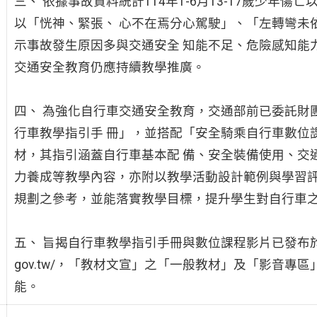
三、 依據事故資料統計114年1-6月13-17歲少年傷亡以
以「恍神、緊張、 心不在焉分心駕駛」、「左轉彎未
示事故發生原因多與交通安全 知能不足、危險感知能
交通安全教育仍應持續教學推廣。
四、 為強化自行車交通安全教育，交通部前已委託財
行車教學指引手 冊」，並搭配「安全騎乘自行車數位
材，其指引涵蓋自行車基本配 備、安全裝備使用、交
力養成等教學內容，亦附以教學活動設計範例與學習
規劃之參考，並能落實教學目標，提升學生對自行車
五、 旨揭自行車教學指引手冊與數位課程影片已發布於交通部交
gov.tw/，「教材文宣」之「一般教材」及「影音
能。