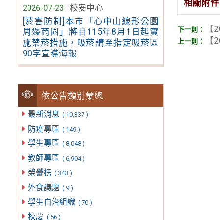
相關附件
2026-07-23
校安中心
[菸害防制]本市「心中山線形公園
【2
周邊商圈」將自115年8月1日起實
【2
施禁菸措施，吸菸請至指定吸菸區
90字宣導海報
依公告類別彙總
最新消息
( 10,337 )
防疫專區
( 149 )
學生專區
( 8,048 )
教師專區
( 6,904 )
榮譽榜
( 343 )
外食議題
( 9 )
學生自治組織
( 70 )
校慶
( 56 )