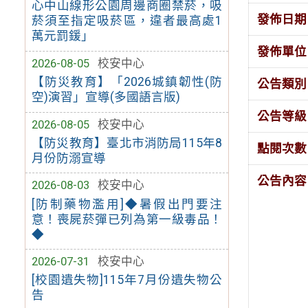
心中山線形公園周邊商圈禁菸，吸
發佈日期
菸須至指定吸菸區，違者最高處1
萬元罰鍰」
發佈單位
2026-08-05
校安中心
【防災教育】「2026城鎮韌性(防
公告類別
空)演習」宣導(多國語言版)
公告等級
2026-08-05
校安中心
【防災教育】臺北市消防局115年8
點閱次數
月份防溺宣導
公告內容
2026-08-03
校安中心
[防制藥物濫用]◆暑假出門要注
意！喪屍菸彈已列為第一級毒品！
◆
2026-07-31
校安中心
[校園遺失物]115年7月份遺失物公
告