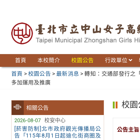
跳
至
主
要
內
容
區
首頁
本校簡介
校園公告
行政單位
首頁
>
校園公告
>
最新消息
>
轉知：交通部發行之
多加運用及推廣
校園
相關公告
2026-08-07
校安中心
[菸害防制]北市政府觀光傳播局公
公告主旨
告「115年8月1日起迪化街商圈及