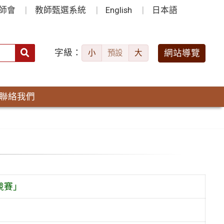
師會
教師甄選系統
English
日本語
字級：
送出
網站導覽
小
預設
大
搜
尋：
聯絡我們
競賽」