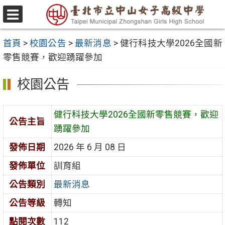
跳
至
選
主
單
首頁
>
校園公告
>
最新消息
>
健行科技大學2026全國新
要
零售競賽，歡迎踴躍參加
內
容
校園公告
區
健行科技大學2026全國新零售競賽，歡迎
公告主旨
踴躍參加
發佈日期
2026 年 6 月 08 日
發佈單位
訓育組
公告類別
最新消息
公告等級
轉知
點閱次數
112