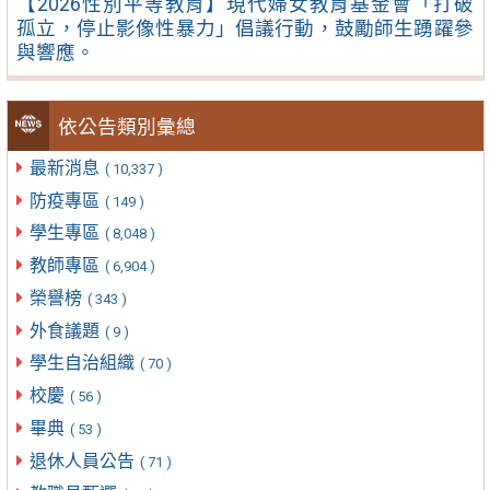
【2026性別平等教育】現代婦女教育基金會「打破
孤立，停止影像性暴力」倡議行動，鼓勵師生踴躍參
與響應。
依公告類別彙總
最新消息
( 10,337 )
防疫專區
( 149 )
學生專區
( 8,048 )
教師專區
( 6,904 )
榮譽榜
( 343 )
外食議題
( 9 )
學生自治組織
( 70 )
校慶
( 56 )
畢典
( 53 )
退休人員公告
( 71 )