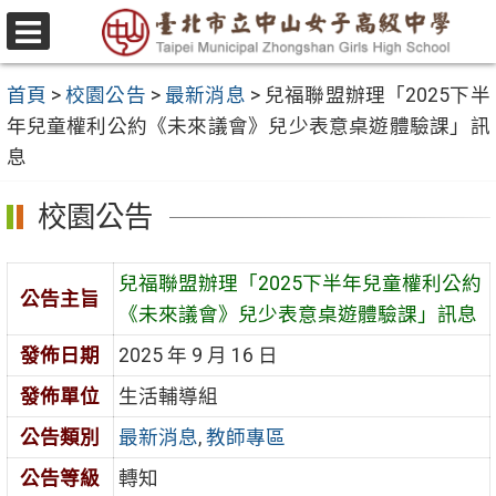
跳
至
選
主
單
首頁
>
校園公告
>
最新消息
>
兒福聯盟辦理「2025下半
要
年兒童權利公約《未來議會》兒少表意桌遊體驗課」訊
內
息
容
區
校園公告
兒福聯盟辦理「2025下半年兒童權利公約
公告主旨
《未來議會》兒少表意桌遊體驗課」訊息
發佈日期
2025 年 9 月 16 日
發佈單位
生活輔導組
公告類別
最新消息
,
教師專區
公告等級
轉知