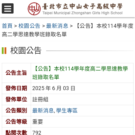
跳
至
選
主
單
首頁
>
校園公告
>
最新消息
>
【公告】本校114學年度
要
高二學思達教學班錄取名單
內
容
校園公告
區
【公告】本校114學年度高二學思達教學
公告主旨
班錄取名單
發佈日期
2025 年 6 月 03 日
發佈單位
註冊組
公告類別
最新消息
,
學生專區
公告等級
重要
點閱次數
792