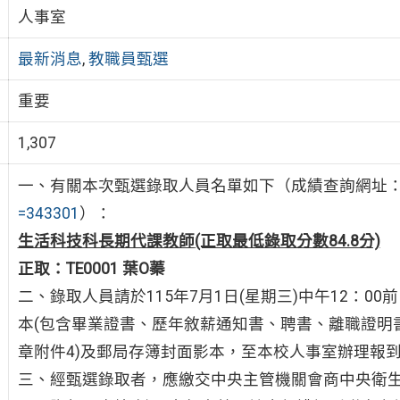
人事室
最新消息
,
教職員甄選
重要
1,307
一、有關本次甄選錄取人員名單如下（成績查詢網址
=343301
）：
生活科技科長期代課教師
(正取最低錄取分數84.8分)
正取：TE0001 葉O蓁
二、錄取人員請於115年7月1日(星期三)中午12：0
本(包含畢業證書、歷年敘薪通知書、聘書、離職證明書
章附件4)及郵局存簿封面影本，至本校人事室辦理報
三、經甄選錄取者，應繳交中央主管機關會商中央衛生