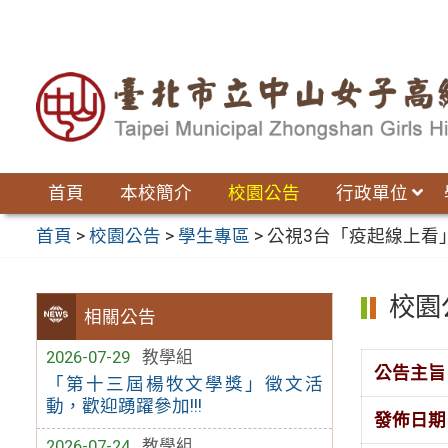
跳
至
主
要
內
容
區
首頁
本校簡介
校園公告
行政單位
首頁
>
校園公告
>
學生專區
>
公視3台「疫起線上看
校園
相關公告
2026-07-29
教學組
公告主旨
「第十三屆楊牧文學獎」徵文活
動，歡迎踴躍參加!!!
發佈日期
2026-07-24
教學組