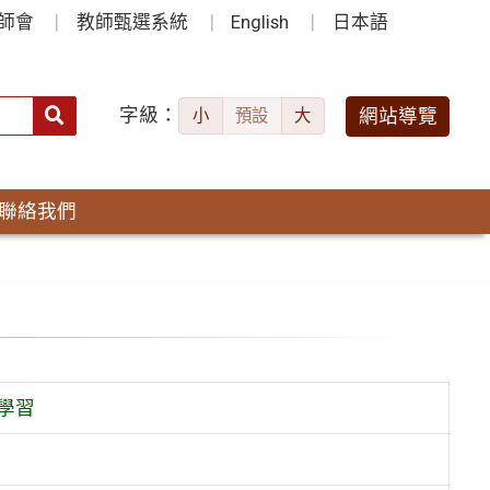
師會
教師甄選系統
English
日本語
字級：
送出
網站導覽
小
預設
大
搜
尋：
聯絡我們
學習