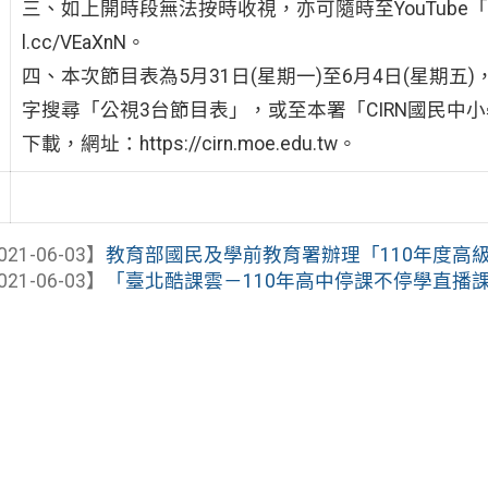
三、如上開時段無法按時收視，亦可隨時至YouTube「公視
l.cc/VEaXnN。
四、本次節目表為5月31日(星期一)至6月4日(星期
字搜尋「公視3台節目表」，或至本署「CIRN國民中
下載，網址：https://cirn.moe.edu.tw。
021-06-03】
教育部國民及學前教育署辦理「110年度高級中
021-06-03】
「臺北酷課雲－110年高中停課不停學直播