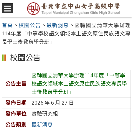
跳
至
選
主
單
首頁
>
校園公告
>
最新消息
>
函轉國立清華大學辦理
要
114年度「中等學校語文領域本土語文原住民族語文專
內
長學士後教育學分班」
容
區
校園公告
函轉國立清華大學辦理114年度「中等學
公告主旨
校語文領域本土語文原住民族語文專長學
士後教育學分班」
發佈日期
2025 年 6 月 27 日
發佈單位
實驗研究組
公告類別
最新消息