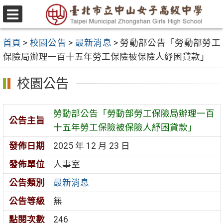
跳
至
選
主
單
首頁
>
校園公告
>
最新消息
>
勞動部公告「勞動部勞工
要
保險局辦理一百十五年勞工保險被保險人紓困貸款」
內
容
校園公告
區
勞動部公告「勞動部勞工保險局辦理一百
公告主旨
十五年勞工保險被保險人紓困貸款」
發佈日期
2025 年 12 月 23 日
發佈單位
人事室
公告類別
最新消息
公告等級
無
點閱次數
246