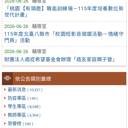
2026-06-26
輔導室
「桃園【有頭鹿】職能訓練場－115年度培養數位新
世代計畫」
2026-06-26
輔導室
115年度北臺八縣市「校園短影音徵選活動－情緒守
門員」活動
2026-06-26
輔導室
財團法人癌症希望基金會辦理「癌友家庭親子營」
依公告類別彙總
最新消息
( 10,337 )
防疫專區
( 149 )
學生專區
( 8,048 )
教師專區
( 6,904 )
榮譽榜
( 343 )