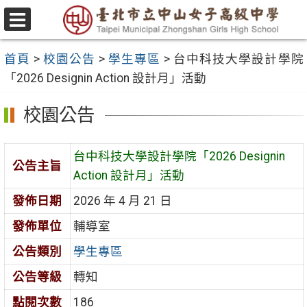
跳
至
選
主
單
首頁
>
校園公告
>
學生專區
>
台中科技大學設計學院
要
「2026 Designin Action 設計月」活動
內
容
校園公告
區
台中科技大學設計學院「2026 Designin
公告主旨
Action 設計月」活動
發佈日期
2026 年 4 月 21 日
發佈單位
輔導室
公告類別
學生專區
公告等級
轉知
點閱次數
186