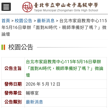
跳
至
選
主
單
首頁
>
校園公告
>
最新消息
>
台北市家庭教育中心115
要
年5月16日舉辦「面對AI時代，親師準備好了嗎？」微
內
論壇
容
區
校園公告
台北市家庭教育中心115年5月16日舉辦
公告主旨
「面對AI時代，親師準備好了嗎？」微論
壇
發佈日期
2026 年 5 月 12 日
發佈單位
輔導室
公告類別
最新消息