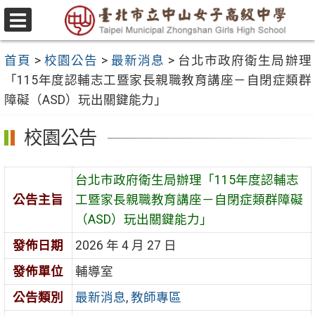
跳
至
選
主
單
首頁
>
校園公告
>
最新消息
>
台北市政府衛生局辦理
要
「115年度認輔志工暨家長親職教育講座－自閉症類群
內
障礙（ASD）玩出關鍵能力」
容
區
校園公告
台北市政府衛生局辦理「115年度認輔志
公告主旨
工暨家長親職教育講座－自閉症類群障礙
（ASD）玩出關鍵能力」
發佈日期
2026 年 4 月 27 日
發佈單位
輔導室
公告類別
最新消息
,
教師專區