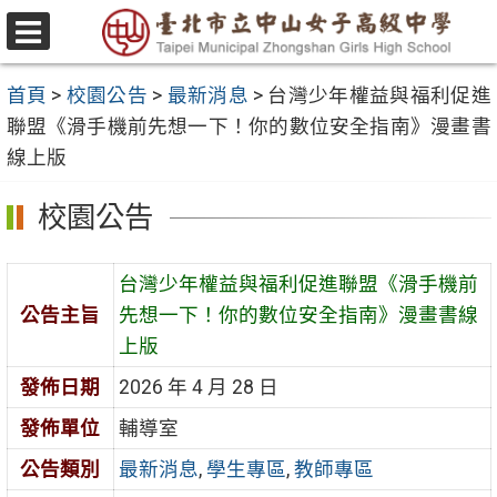
跳
至
選
主
單
首頁
>
校園公告
>
最新消息
>
台灣少年權益與福利促進
要
聯盟《滑手機前先想一下！你的數位安全指南》漫畫書
內
線上版
容
區
校園公告
台灣少年權益與福利促進聯盟《滑手機前
公告主旨
先想一下！你的數位安全指南》漫畫書線
上版
發佈日期
2026 年 4 月 28 日
發佈單位
輔導室
公告類別
最新消息
,
學生專區
,
教師專區