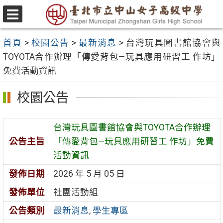
跳
至
選
主
單
首頁
>
校園公告
>
最新消息
>
台灣玩具圖書館協會與
要
TOYOTA合作辦理「傳愛背包—玩具應用研習工 作坊」
內
免費活動資訊
容
區
校園公告
台灣玩具圖書館協會與TOYOTA合作辦理
公告主旨
「傳愛背包—玩具應用研習工 作坊」免費
活動資訊
發佈日期
2026 年 5 月 05 日
發佈單位
社團活動組
公告類別
最新消息
,
學生專區