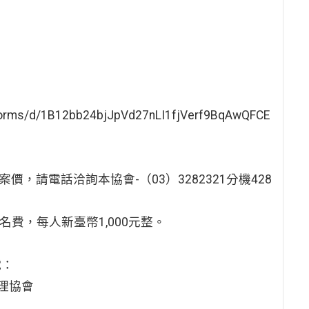
s/d/1B12bb24bjJpVd27nLI1fjVerf9BqAwQFCE
，請電話洽詢本協會-（03）3282321分機428
名費，每人新臺幣1,000元整。
號：
管理協會