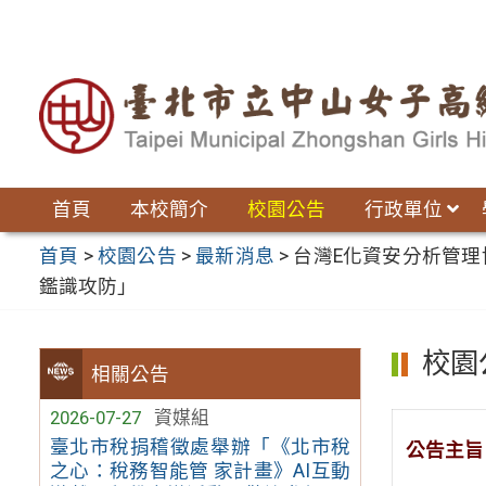
跳
至
主
要
內
容
區
首頁
本校簡介
校園公告
行政單位
首頁
>
校園公告
>
最新消息
>
台灣E化資安分析管理
鑑識攻防」
校園
相關公告
2026-07-27
資媒組
臺北市稅捐稽徵處舉辦「《北市稅
公告主旨
之心：稅務智能管 家計畫》AI互動