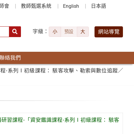
師會
教師甄選系統
English
日本語
字級：
送出
網站導覽
小
預設
大
搜
尋：
聯絡我們
課程-系列Ⅰ初級課程： 駭客攻擊、勒索與數位追蹤／
播研習課程-「資安鑑識課程-系列Ⅰ初級課程： 駭客