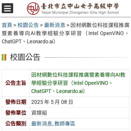
跳
至
選
主
單
首頁
>
校園公告
>
最新消息
>
因材網數位科技課程推廣
要
暨素養導向AI教學經驗分享研習（Intel OpenVINO、
內
ChatGPT、Leonardo.ai）
容
區
校園公告
因材網數位科技課程推廣暨素養導向AI教
公告主旨
學經驗分享研習（Intel OpenVINO、
ChatGPT、Leonardo.ai）
發佈日期
2025 年 5 月 08 日
發佈單位
資媒組
公告類別
最新消息
,
教師專區