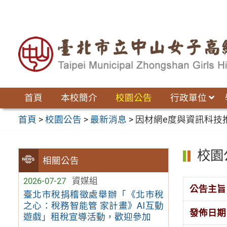
跳
至
主
要
內
容
區
首頁
本校簡介
校園公告
行政單位
首頁
>
校園公告
>
最新消息
>
因材網e度與資訊科技
校園
相關公告
2026-07-27
資媒組
公告主旨
臺北市稅捐稽徵處舉辦「《北市稅
之心：稅務智能管 家計畫》AI互動
發佈日期
遊戲」租稅宣導活動，歡迎參加