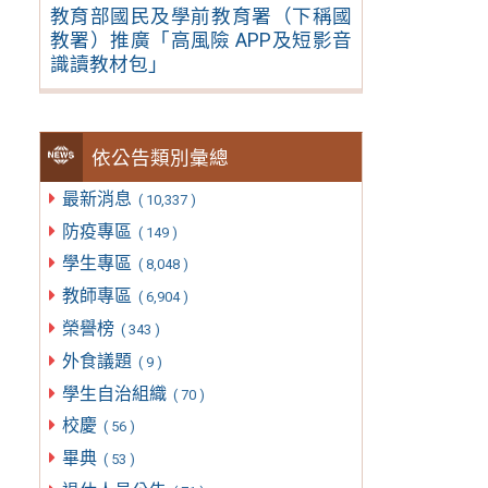
教育部國民及學前教育署（下稱國
教署）推廣「高風險 APP及短影音
識讀教材包」
依公告類別彙總
最新消息
( 10,337 )
防疫專區
( 149 )
學生專區
( 8,048 )
教師專區
( 6,904 )
榮譽榜
( 343 )
外食議題
( 9 )
學生自治組織
( 70 )
校慶
( 56 )
畢典
( 53 )