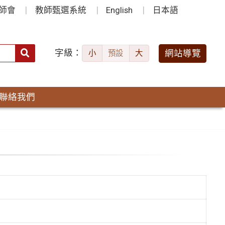
師會
教師甄選系統
English
日本語
字級：
送出
網站導覽
小
預設
大
搜
尋：
聯絡我們