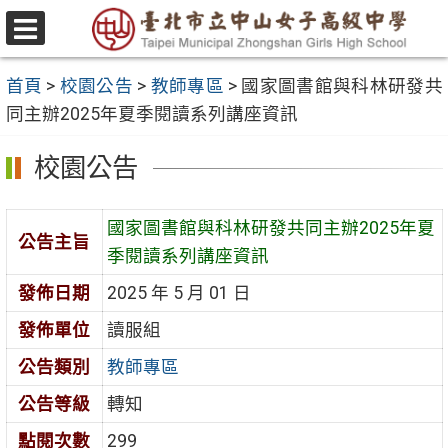
跳
至
選
主
單
首頁
>
校園公告
>
教師專區
>
國家圖書館與科林研發共
要
同主辦2025年夏季閱讀系列講座資訊
內
容
校園公告
區
國家圖書館與科林研發共同主辦2025年夏
公告主旨
季閱讀系列講座資訊
發佈日期
2025 年 5 月 01 日
發佈單位
讀服組
公告類別
教師專區
公告等級
轉知
點閱次數
299