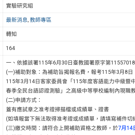
實驗研究組
最新消息
,
教師專區
轉知
164
一、依據該署115年6月30日臺教國署原字第1155701
(一)補助對象：為補助旨揭報名費，報考115年3月8
115年3月14日客家委員會「115年度客語能力中級暨中
春季全民台語認證測驗」之高級中等學校編制內現職
(二)申請方式：
蓋有應試章之准考證掃描檔或成績單、證書
(如填報當下無法取得准考證或成績單，請填寫補件切
(三)繳交時間：請符合上開補助資格之教師，於
7月14