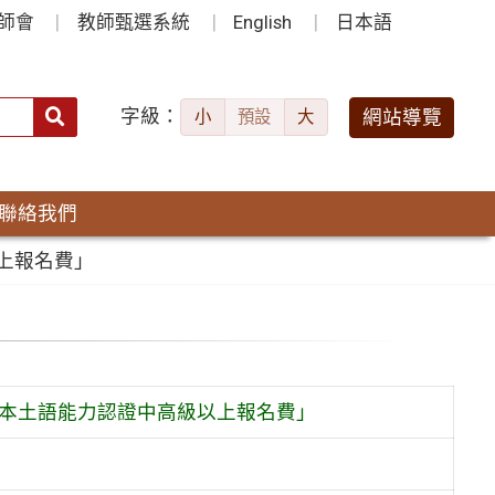
師會
教師甄選系統
English
日本語
字級：
送出
網站導覽
小
預設
大
搜
尋：
聯絡我們
上報名費」
加本土語能力認證中高級以上報名費」