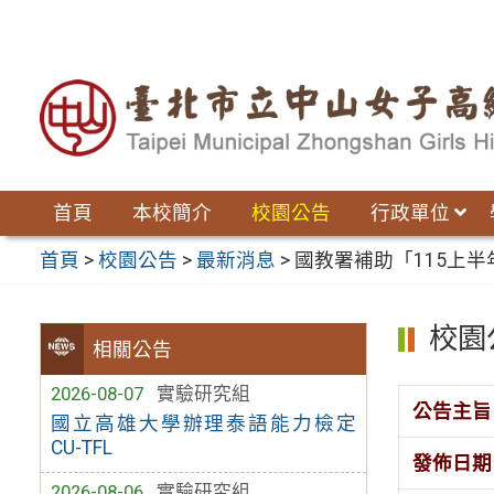
跳
至
主
要
內
容
區
首頁
本校簡介
校園公告
行政單位
首頁
>
校園公告
>
最新消息
>
國教署補助「115上
校園
相關公告
2026-08-07
實驗研究組
公告主旨
國立高雄大學辦理泰語能力檢定
CU-TFL
發佈日期
2026-08-06
實驗研究組