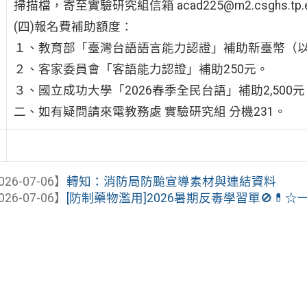
掃描檔，寄至實驗研究組信箱 acad225@m2.csghs.tp.e
(四)報名費補助額度：
１、教育部「臺灣台語語言能力認證」補助新臺幣（以
２、客家委員會「客語能力認證」補助250元。
３、國立成功大學「2026春季全民台語」補助2,500元
二、如有疑問請來電教務處 實驗研究組 分機231。
026-07-06】
轉知：消防局防颱宣導素材與連結資料
026-07-06】
[防制藥物濫用]2026暑期反毒學習單🚫💊☆