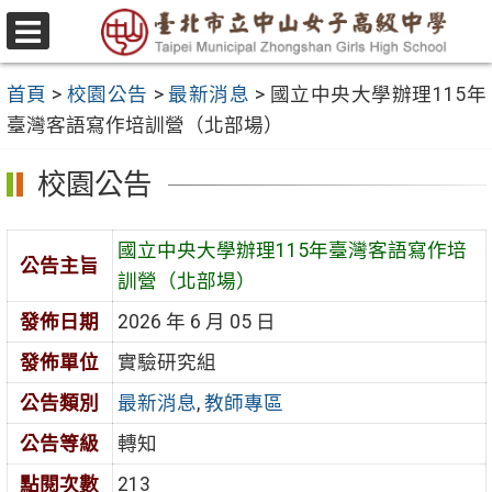
跳
至
選
主
單
首頁
>
校園公告
>
最新消息
>
國立中央大學辦理115年
要
臺灣客語寫作培訓營（北部場）
內
容
校園公告
區
國立中央大學辦理115年臺灣客語寫作培
公告主旨
訓營（北部場）
發佈日期
2026 年 6 月 05 日
發佈單位
實驗研究組
公告類別
最新消息
,
教師專區
公告等級
轉知
點閱次數
213