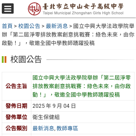
跳
至
選
主
單
首頁
>
校園公告
>
最新消息
>
國立中興大學法政學院舉
要
辦「第二屆淨零排放教案創意挑戰賽：綠色未來，由你
內
啟動！」，敬邀全國中學教師踴躍投稿
容
區
校園公告
國立中興大學法政學院舉辦「第二屆淨零
公告主旨
排放教案創意挑戰賽：綠色未來，由你啟
動！」，敬邀全國中學教師踴躍投稿
發佈日期
2025 年 9 月 04 日
發佈單位
衛生保健組
公告類別
最新消息
,
教師專區