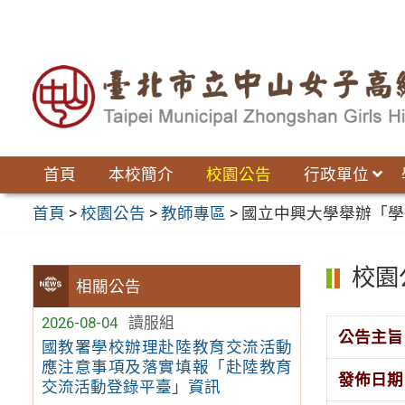
跳
至
主
要
內
容
區
首頁
本校簡介
校園公告
行政單位
首頁
>
校園公告
>
教師專區
>
國立中興大學舉辦「學
校園
相關公告
2026-08-04
讀服組
公告主旨
國教署學校辦理赴陸教育交流活動
應注意事項及落實填報「赴陸教育
發佈日期
交流活動登錄平臺」資訊