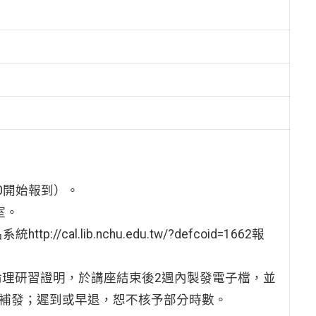
:40開始報到）。
室。
l.lib.nchu.edu.tw/?defcoid=1662報
倫理研習證明，於講座結束後2週內製發電子檔，並
恕不補發；遲到或早退，恕不核予部分時數。