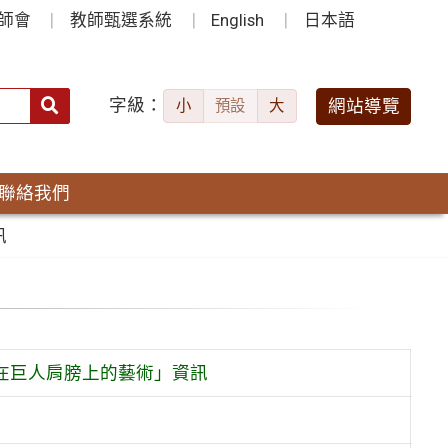
師會
教師甄選系統
English
日本語
字級：
送出
網站導覽
小
預設
大
搜
尋：
聯絡我們
訊
在巨人肩膀上的藝術」資訊