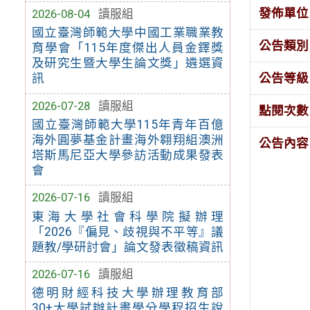
發佈單位
2026-08-04
讀服組
國立臺灣師範大學中國工業職業教
公告類別
育學會「115年度傑出人員金鐸獎
及研究生暨大學生論文獎」遴選資
公告等級
訊
2026-07-28
讀服組
點閱次數
國立臺灣師範大學115年青年百億
海外圓夢基金計畫海外翱翔組澳洲
公告內容
塔斯馬尼亞大學參訪活動成果發表
會
2026-07-16
讀服組
東海大學社會科學院擬辦理
「2026『偏見、歧視與不平等』議
題教/學研討會」論文發表徵稿資訊
2026-07-16
讀服組
德明財經科技大學辦理教育部
30+大學試辦計畫學分學程招生說