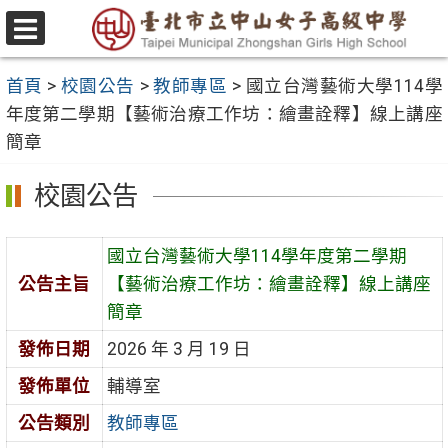
跳
至
選
主
單
首頁
>
校園公告
>
教師專區
>
國立台灣藝術大學114學
要
年度第二學期【藝術治療工作坊：繪畫詮釋】線上講座
內
簡章
容
區
校園公告
國立台灣藝術大學114學年度第二學期
公告主旨
【藝術治療工作坊：繪畫詮釋】線上講座
簡章
發佈日期
2026 年 3 月 19 日
發佈單位
輔導室
公告類別
教師專區