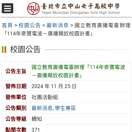
跳
至
選
主
單
首頁
>
校園公告
>
最新消息
>
國立教育廣播電臺辦理
要
「114年麥寶電波－廣播親近校園計畫」
內
容
校園公告
區
國立教育廣播電臺辦理「114年麥寶電波
公告主旨
－廣播親近校園計畫」
發佈日期
2024 年 11 月 25 日
發佈單位
社團活動組
公告類別
最新消息
,
學生專區
公告等級
轉知
點閱次數
371