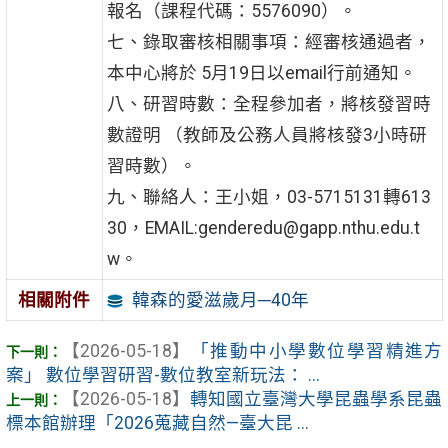
報名（課程代碼：5576090）。
七、錄取審核相關事項：經審核通過者，
本中心將於 5月19日以email行前通知。
八、研習時數：全程參加者，將核發習時
數證明 （教師及公務人員將核發3小時研
習時數）。
九、聯絡人：王小姐，03-5715131轉613
30，EMAIL:genderedu@gapp.nthu.edu.t
w。
韓森的愛滋歲月─40年
相關附件
【2026-05-18】
「推動中小學數位學習精進方
案」 數位學習研習-數位教室新玩法： ...
【2026-05-18】
轉知國立臺灣大學昆蟲學系昆蟲
標本館辦理「2026蒐藏自然—臺大昆 ...