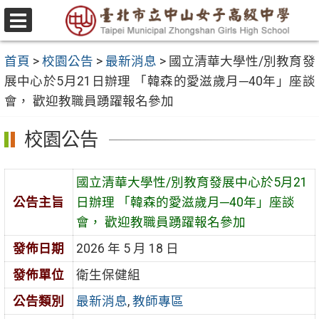
跳
至
選
主
單
首頁
>
校園公告
>
最新消息
>
國立清華大學性/別教育發
要
展中心於5月21日辦理 「韓森的愛滋歲月─40年」座談
內
會， 歡迎教職員踴躍報名參加
容
區
校園公告
國立清華大學性/別教育發展中心於5月21
公告主旨
日辦理 「韓森的愛滋歲月─40年」座談
會， 歡迎教職員踴躍報名參加
發佈日期
2026 年 5 月 18 日
發佈單位
衛生保健組
公告類別
最新消息
,
教師專區