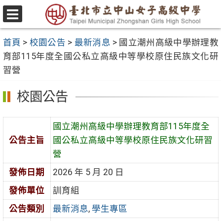
跳
至
選
主
單
首頁
>
校園公告
>
最新消息
>
國立潮州高級中學辦理教
要
育部115年度全國公私立高級中等學校原住民族文化研
內
習營
容
區
校園公告
國立潮州高級中學辦理教育部115年度全
公告主旨
國公私立高級中等學校原住民族文化研習
營
發佈日期
2026 年 5 月 20 日
發佈單位
訓育組
公告類別
最新消息
,
學生專區