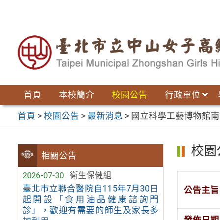
跳
至
主
要
內
容
區
首頁
本校簡介
校園公告
行政單位
首頁
>
校園公告
>
最新消息
>
國立科學工藝博物館南
校園
相關公告
2026-07-30
衛生保健組
臺北市立聯合醫院自115年7月30日
公告主旨
起開設「食用油品健康諮詢門
診」，歡迎有需要的師生及家長多
發佈日期