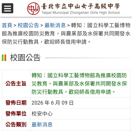
跳
至
選
主
單
首頁
>
校園公告
>
最新消息
>
轉知：國立科學工藝博物
要
館為推廣校園防災教育，與農業部及水保署共同開發水
內
保防災行動教具，歡迎師長借用申請。
容
區
校園公告
轉知：國立科學工藝博物館為推廣校園防
公告主旨
災教育，與農業部及水保署共同開發水保
防災行動教具，歡迎師長借用申請。
發佈日期
2026 年 6 月 09 日
發佈單位
校安中心
公告類別
最新消息