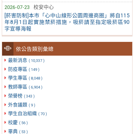
2026-07-23
校安中心
[菸害防制]本市「心中山線形公園周邊商圈」將自115
年8月1日起實施禁菸措施，吸菸請至指定吸菸區90
字宣導海報
依公告類別彙總
最新消息
( 10,337 )
防疫專區
( 149 )
學生專區
( 8,048 )
教師專區
( 6,904 )
榮譽榜
( 343 )
外食議題
( 9 )
學生自治組織
( 70 )
校慶
( 56 )
畢典
( 53 )