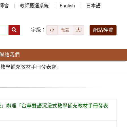
師會
教師甄選系統
English
日本語
字級：
送出
網站導覽
小
預設
大
搜
尋：
聯絡我們
式教學補充教材手冊發表會」
畫」辦理「台華雙語沉浸式教學補充教材手冊發表