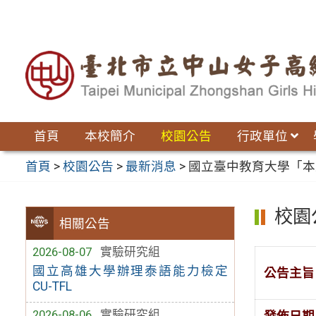
跳
至
主
要
內
容
區
首頁
本校簡介
校園公告
行政單位
首頁
>
校園公告
>
最新消息
>
國立臺中教育大學「本
校園
相關公告
2026-08-07
實驗研究組
國立高雄大學辦理泰語能力檢定
公告主旨
CU-TFL
2026-08-06
實驗研究組
發佈日期