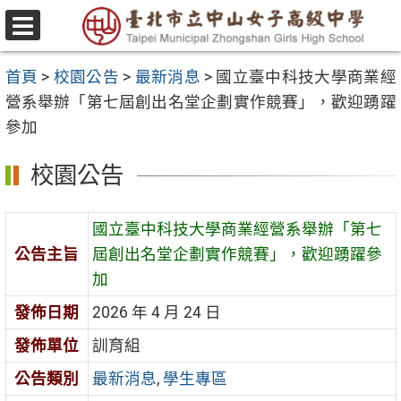
跳
至
選
主
單
首頁
>
校園公告
>
最新消息
>
國立臺中科技大學商業經
要
營系舉辦「第七屆創出名堂企劃實作競賽」，歡迎踴躍
內
參加
容
區
校園公告
國立臺中科技大學商業經營系舉辦「第七
公告主旨
屆創出名堂企劃實作競賽」，歡迎踴躍參
加
發佈日期
2026 年 4 月 24 日
發佈單位
訓育組
公告類別
最新消息
,
學生專區