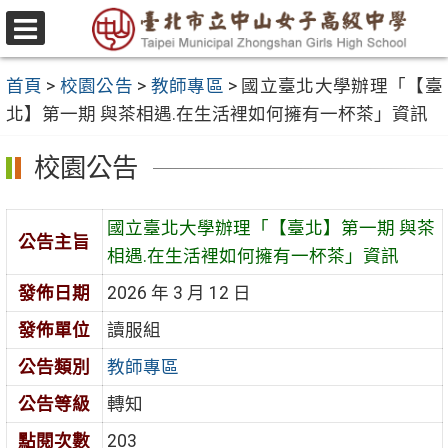
跳
至
選
主
單
首頁
>
校園公告
>
教師專區
>
國立臺北大學辦理「【臺
要
北】第一期 與茶相遇.在生活裡如何擁有一杯茶」資訊
內
容
校園公告
區
國立臺北大學辦理「【臺北】第一期 與茶
公告主旨
相遇.在生活裡如何擁有一杯茶」資訊
發佈日期
2026 年 3 月 12 日
發佈單位
讀服組
公告類別
教師專區
公告等級
轉知
點閱次數
203