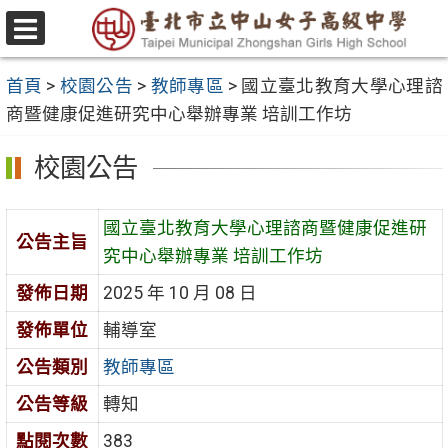
跳
至
選
主
單
首頁
>
校園公告
>
教師專區
>
國立臺北教育大學心理諮
要
商暨健康促進研究中心舉辦專業 培訓工作坊
內
容
校園公告
區
國立臺北教育大學心理諮商暨健康促進研
公告主旨
究中心舉辦專業 培訓工作坊
發佈日期
2025 年 10 月 08 日
發佈單位
輔導室
公告類別
教師專區
公告等級
轉知
點閱次數
383