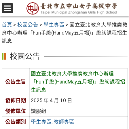
跳
至
選
主
單
首頁
>
校園公告
>
學生專區
>
國立臺北教育大學推廣教
要
育中心辦理「Fun手縫(HandMay五月場)」縫紉課程招生
內
訊息
容
區
校園公告
國立臺北教育大學推廣教育中心辦理
公告主旨
「Fun手縫(HandMay五月場)」縫紉課程招
生訊息
發佈日期
2025 年 4 月 10 日
發佈單位
讀服組
公告類別
學生專區
,
教師專區