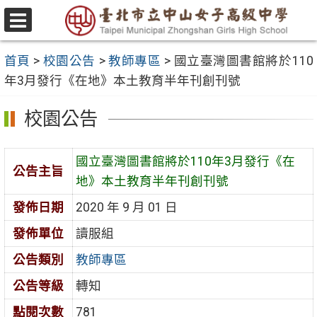
跳
至
選
主
單
首頁
>
校園公告
>
教師專區
>
國立臺灣圖書館將於110
要
年3月發行《在地》本土教育半年刊創刊號
內
容
校園公告
區
國立臺灣圖書館將於110年3月發行《在
公告主旨
地》本土教育半年刊創刊號
發佈日期
2020 年 9 月 01 日
發佈單位
讀服組
公告類別
教師專區
公告等級
轉知
點閱次數
781